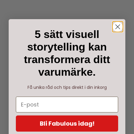
READ MORE
RESOURCES
4
MIN
5 sätt visuell
storytelling kan
transformera ditt
varumärke.
Få unika råd och tips direkt i din inkorg
Bli Fabulous idag!
Amazon launches new online store to sell
beautiful plants for your home