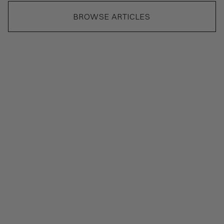
BROWSE ARTICLES
28 splendid big kitchen ideas you can
follow to create the perfect kitchen