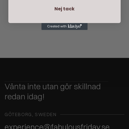
Nej tack
READ MORE
NEWS
7
MIN
Vänta inte utan gör skillnad
redan idag!
GÖTEBORG, SWEDEN
experience@fabulousfriday.se